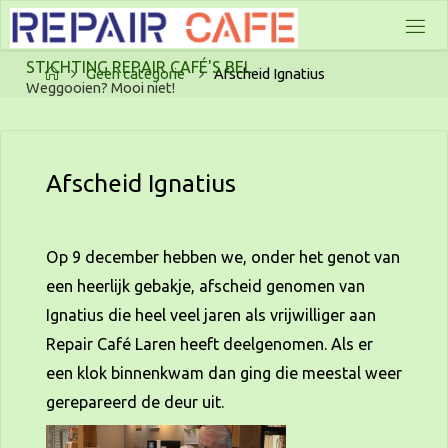
Ga
naar
S
T
I
C
H
T
I
N
G
R
E
P
A
I
R
C
A
F
É
'
S
B
E
L
de
Home
Geen categorie
Afscheid Ignatius
Weggooien? Mooi niet!
inhoud
Afscheid Ignatius
Op 9 december hebben we, onder het genot van
een heerlijk gebakje, afscheid genomen van
Ignatius die heel veel jaren als vrijwilliger aan
Repair Café Laren heeft deelgenomen. Als er
een klok binnenkwam dan ging die meestal weer
gerepareerd de deur uit.