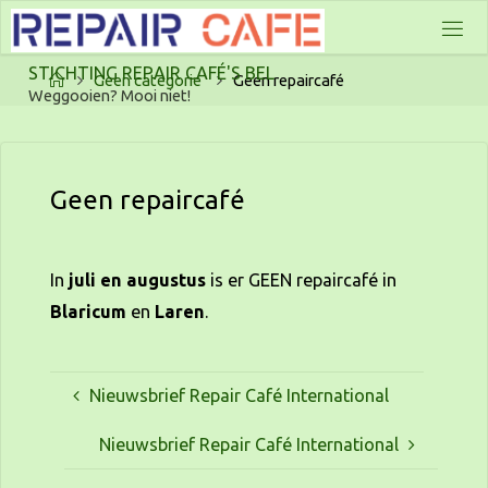
Ga
naar
S
T
I
C
H
T
I
N
G
R
E
P
A
I
R
C
A
F
É
'
S
B
E
L
de
Home
Geen categorie
Geen repaircafé
Weggooien? Mooi niet!
inhoud
Geen repaircafé
In
juli
en augustus
is er GEEN repaircafé in
Blaricum
en
Laren
.
Nieuwsbrief Repair Café International
Nieuwsbrief Repair Café International